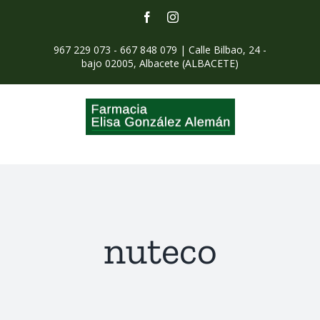
Saltar
Facebook
Instagram
al
contenido
967 229 073 - 667 848 079 | Calle Bilbao, 24 -
bajo ​02005, Albacete (ALBACETE)
nuteco