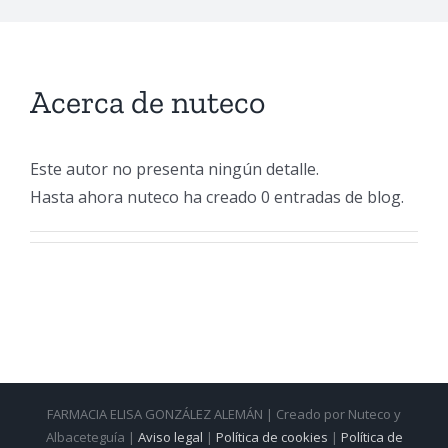
Acerca de
nuteco
Este autor no presenta ningún detalle.
Hasta ahora nuteco ha creado 0 entradas de blog.
FARMACIA ELISA GONZÁLEZ ALEMÁN | Creado por Nuteco y
Albaceteguía |
Aviso legal
|
Política de cookies
|
Política de